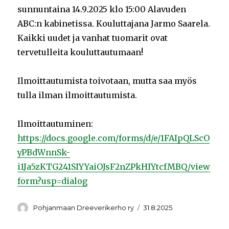
sunnuntaina 14.9.2025 klo 15:00 Alavuden
ABC:n kabinetissa. Kouluttajana Jarmo Saarela.
Kaikki uudet ja vanhat tuomarit ovat
tervetulleita kouluttautumaan!
Ilmoittautumista toivotaan, mutta saa myös
tulla ilman ilmoittautumista.
Ilmoittautuminen:
https://docs.google.com/forms/d/e/1FAIpQLScO
yPBdWnnSk-
i1Ja5zKTG241SIYYaiOJsF2nZPkHIYtcfMBQ/view
form?usp=dialog
Kirjoittaja
Pohjanmaan Dreeverikerho ry
Julkaistu
31.8.2025